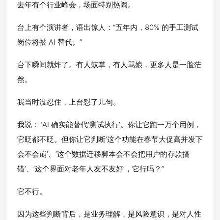
去年有个行业峰会，场面特别热闹。
台上有个演讲者，语出惊人：“五年内，80% 的手工测试
岗位将被 AI 替代。”
台下瞬间就炸了。有人鼓掌，有人骂娘，更多人是一脸茫
然。
我当时没忍住，上台怼了几句。
我说："AI 确实能替代‘测试执行’。你让它跑一万个用例，
它眨都不眨。但你让它判断‘这个功能在春节大促高并发下
会不会崩’、‘这个数据迁移脚本会不会把用户的存款搞
错’、‘这个界面对老年人友不友好’，它行吗？”
它不行。
因为这些判断背后，是业务理解，是风险意识，是对人性