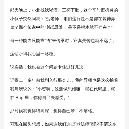
那天晚上，小北找我喝酒。三杯下肚，这个平时挺机灵的
小伙子突然问我：“贺老师，咱们这行是不是都在装神弄
鬼？那个传说中的‘测试思维’，是不是根本就不存在？”
当一种能力只能靠“悟”来传承时，它离失传也就不远了。
这话听得我心里一咯噔。
说实话，我也被这个问题卡住过好几次。
记得二十多年前我刚入行那会儿，我的导师也是这么拍着
我肩膀说的：“小贺啊，这测试思维嘛，就在代码里，就
在 Bug 里，你得自己去感受。”
那时候我觉得特高深，觉得自己笨，不够格。
可现在回头想想，如果连我们这些“老法师”都说不清这东