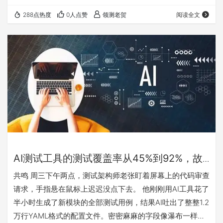
清晰度、边界条件罗列上，甚至比人工更“规范”。问题出在
288点热度
0人点赞
领测老贺
阅读全文
“审核”环节。那些被定义为“高维审核者”的资深测试工程
师，他们能一眼看出“这个用例逻辑不对”，但当被追问“哪里
不对，应该怎么改”时，答案变得模糊：“感觉……好像少了点
业务语义的考量。”他们失去了判断“好”的具体能力。 这事儿
让我想起一个更广为人知的矛…
AI测试工具的测试覆盖率从45%到92%，故
障率反而涨了15%
共鸣 周三下午两点，测试架构师老张盯着屏幕上的代码审查
请求，手指悬在鼠标上迟迟没点下去。 他刚刚用AI工具花了
半小时生成了新模块的全部测试用例，结果AI吐出了整整1.2
万行YAML格式的配置文件。密密麻麻的字段像瀑布一样滚