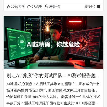
个概率黑盒面前，传统断言测试失效，转向用户感觉似乎是
301点热度
0人点赞
领测老贺
阅读全文
一种“顺势而为”。但这种“舒服”是有代价的——体验指标只
看结果、不看路径。用户点“满意”的背后，模型可能正在用3
倍的算力、充满幻觉的推理链路去“作弊”达成目标。 第二
层：这种依赖正在导致什么后果？ GitLab全球宕机8小时的
案例说明：体验指标天然回…
别让AI“养废”你的测试团队：AI测试报告越
“完美”，你的系统离崩溃越近
📖导读 核心观点：AI测试工具带来的精确性，正在成为一种
极具迷惑性的“安全幻觉”，而工程师对这种工具盲目信任，
恰恰是软件质量面临的最大风险。 老贺通过一个具体的技术
事故开篇：测试工程师陈阳因相信AI生成的“100%路径覆