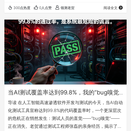
盖、0错误”报告，忽略了“输入字段为空+并发写入”这种AI逻
300点热度
0人点赞
领测老贺
阅读全文
辑无法覆盖的“荒谬组合”，最终导致生产环境崩溃。这个案
例的核心问题是——AI的精确性并非能力的证明，而是缺陷
的伪装。 随后，老贺剖析了测试工程师在陷入这种“安全幻
觉”后通常会采取的三种“自救”策略，并一一指出其谬误： 加
大AI算力投入 ：这…
当AI测试覆盖率达到99.8%，我的“bug嗅觉”
却消失了
导读 在人工智能高速渗透软件开发与测试的今天，当AI自动
化测试工具宣称达到99.8%的代码覆盖率时，一个更深层次
的危机正在悄然发生：测试人员的直觉——“bug嗅觉”——
正在消失。老贺通过测试工程师张磊的亲身经历，揭示了一