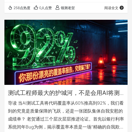
个被行业忽视的真相：AI工具在接管重复性测试、提升效率
258点热度
0人点赞
领测老贺
阅读全文
的同时，也在无形中“驯化”了人类专家，导致他们从“主动怀
疑”的探索者退化为“被动接收报告”的审查员。 老贺并非否定
AI的价值，而是警示一种危险的“能力让渡”。当AI生成的测
试用例专注于覆盖所有“已知路径”时，那些潜藏在业务逻辑
边缘、时序竞态、数据…
测试工程师最大的护城河，不是会用AI将测
试覆盖率飙到92%，而是敢问那句"文档没写
导读 当AI测试工具将代码覆盖率从60%推高到92%，我们看
的测试了吗"？
到的究竟是质量保障的飞跃，还是一张团队集体自我安慰的
成绩单？ 老贺通过三个层次层层推进论证。首先以银行利率
系统闰年Bug为例，揭示覆盖率本质是一场"精确的自我欺