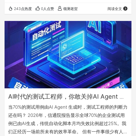
过屏幕，他揉了揉发酸的眼睛，心想：这要是逐行审查一
243点热度
0人点赞
领测老贺
阅读全文
遍，今天别想下班了。 更讽刺的是，他隐约记得上个月刚清
理过一批类似的AI生成用例——那些冗余的边界条件从没触
发过任何bug。办公室里空调嗡嗡作响，窗外知了的叫声一
阵阵传来，老张的咖啡早凉透了。他盯着屏幕上那行绿色
的"生成完成"，突然觉得这四个字有点…
AI时代的测试工程师，你敢关掉AI Agent 一
小时吗？
当70%的测试用例由AI Agent 生成时，测试工程师的判断力
还在吗？ 2026年，信通院报告显示全球70%的企业测试用
例已由AI生成，传统自动化脚本月均失效比例超过25%。我
们正经历一场前所未有的效率革命。 但有一件事很少有人提