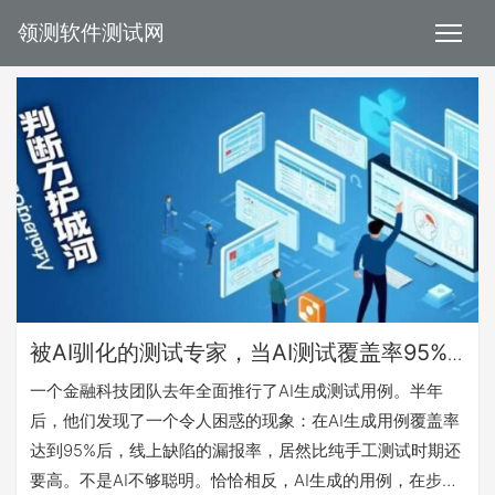
领测软件测试网
被AI驯化的测试专家，当AI测试覆盖率95%
时，缺陷漏报率反而更高了：判断力退化的
一个金融科技团队去年全面推行了AI生成测试用例。半年
真相是什么？
后，他们发现了一个令人困惑的现象：在AI生成用例覆盖率
达到95%后，线上缺陷的漏报率，居然比纯手工测试时期还
要高。不是AI不够聪明。恰恰相反，AI生成的用例，在步骤