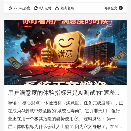
入数据Agent后，查询效率飙升，但分析师对核心指标的理
226点热度
0人点赞
领测老贺
阅读全文
解度暴跌37%*。这数字背后，是一场静悄悄的认知坍缩。
我们总以为，工具变强了，人就能去做更有价值的事。但现
实很打脸：工具越“智能”，人反而越“懒”。不是人变笨了，
而是系统设计出了问题——当Agent能在毫秒级给出“是什
么”的答案时，谁还愿意花几小时去…
用户满意度的体验指标只是AI测试的“遮羞
布”：体验指标正在毒死AI系统
导读： 核心观点：体验指标（满意度、任务完成度等），正
在成为AI测试中最危险的“系统性毒药”。它并非无用，但行
业正在用一个极其危险的姿势使用它。 逻辑脉络： 第一
层：体验指标为什么会让人上瘾？ 因为它太舒服了。在AI这