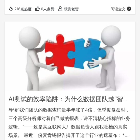
—— 当AI帮你省下80%的重复劳动，省下来的时间，你真的
216点热度
0人点赞
领测老贺
阅读全文
拿去思考了吗？ 还是，它们悄悄溜去刷手机、回复无关紧要
的群消息、以及对着AI生成的报告"一键转发"的缝隙里？ 老
贺这篇文章讲的，就是一个测试人在效率狂飙中，差点弄丢
判断力的故事。 那个被AI报告打了脸的周一早晨 数据产品
经理陈然打…
AI测试的效率陷阱：为什么数据团队越“智
能”，测试思维越浅薄？
导读“我们团队的数据查询量半年涨了4倍，但季度复盘时，
三个高级分析师对着自己做的报表，讲不清核心指标的业务
逻辑。”——这是某互联网大厂数据负责人跟我吐槽的真实
场景。 最近一份麦肯锡报告揭开了这个行业的遮羞布：*引